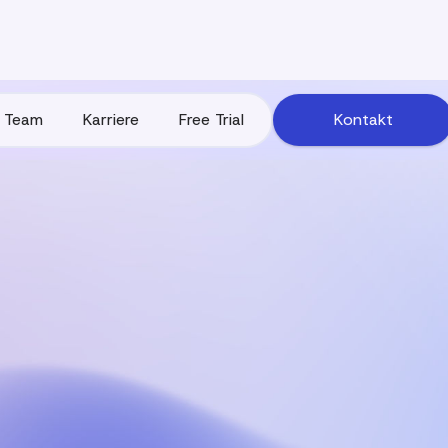
Team
‍Karriere
Free Trial
Kontakt
Team
‍Karriere
Free Trial
Kontakt