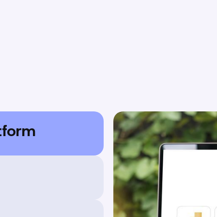
tform
u automatisieren,
Anwendungen zu
ionen beschleunigen.
nutzerverwaltung bis
, dass Ihr Unternehmen