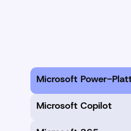
Microsoft Power-Plat
Befähigen Sie Teams dazu, Prozesse z
Microsoft Copilot
Daten zu analysieren und Low-Code-
entwickeln, die geschäftliche Innovat
Wir kümmern uns um alles, von der Be
zur Fehlerbehebung, und sorgen dafür